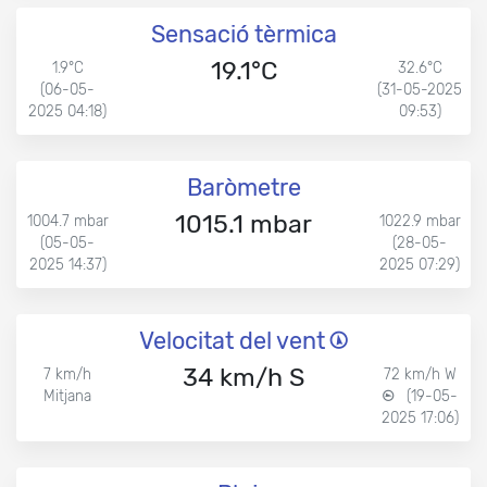
Sensació tèrmica
19.1°C
1.9°C
32.6°C
(06-05-
(31-05-2025
2025 04:18)
09:53)
Baròmetre
1015.1 mbar
1004.7 mbar
1022.9 mbar
(05-05-
(28-05-
2025 14:37)
2025 07:29)
Velocitat del vent
34 km/h S
7 km/h
72 km/h W
Mitjana
(19-05-
2025 17:06)