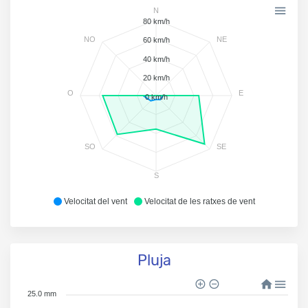
N
80 km/h
NO
NE
60 km/h
40 km/h
20 km/h
O
E
0 km/h
SO
SE
S
Velocitat del vent
Velocitat de les ratxes de vent
Pluja
25.0 mm