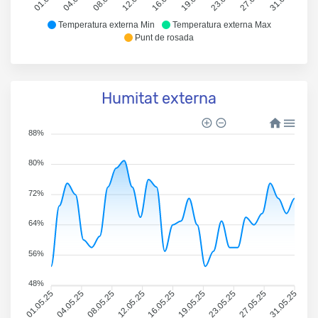
Temperatura externa Min
Temperatura externa Max
Punt de rosada
Humitat externa
88%
80%
72%
64%
56%
48%
01.05.25
04.05.25
08.05.25
12.05.25
16.05.25
19.05.25
23.05.25
27.05.25
31.05.25