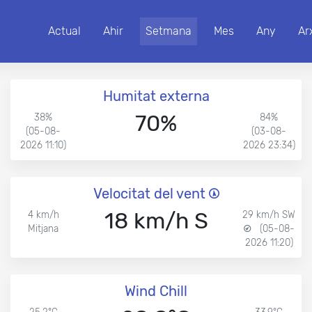
Actual
Ahir
Setmana
Mes
Any
Ar
Humitat externa
70%
38%
84%
(05-08-
(03-08-
2026 11:10)
2026 23:34)
Velocitat del vent
18 km/h S
4 km/h
29 km/h SW
Mitjana
(05-08-
2026 11:20)
Wind Chill