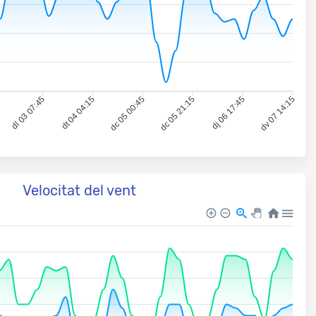
dl 03 07:45
dt 04 04:15
dc 05 00:45
dc 05 21:15
dj 06 17:45
dv 07 14:15
Velocitat del vent