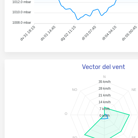
1012.0 mbar
1010.0 mbar
1008.0 mbar
dv 31 18:15
ds 01 14:45
dg 02 11:15
dl 03 07:45
dt 04 04:15
dc 05 00:45
Vector del vent
N
35 km/h
28 km/h
NO
NE
21 km/h
14 km/h
7 km/h
O
0 km/h
SO
SE