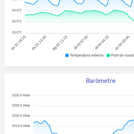
24.0°C
20.0°C
16.0°C
dv 31 18:15
ds 01 14:45
dg 02 11:15
dl 03 07:45
dt 04 04:15
dc 05 00:45
Temperatura externa
Punt de rosa
Baròmetre
1020.0 mbar
1018.0 mbar
1016.0 mbar
1014.0 mbar