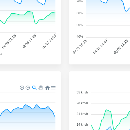
70%
60%
50%
dc 05 21:15
dj 06 17:45
dv 07 14:15
40%
dv 31 18:15
ds 01 14:45
dg 02 11:15
da
35 km/h
28 km/h
21 km/h
14 km/h