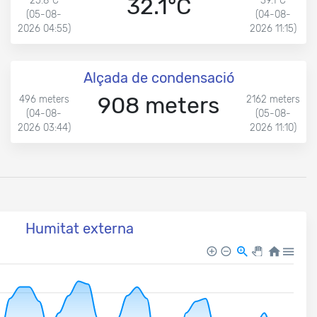
32.1°C
25.8°C
39.1°C
(05-08-
(04-08-
2026 04:55)
2026 11:15)
Alçada de condensació
908 meters
496 meters
2162 meters
(04-08-
(05-08-
2026 03:44)
2026 11:10)
Humitat externa