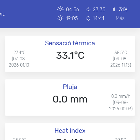
04:56
23:35
31%
xiu
19:05
14:41
Més
Sensació tèrmica
33.1°C
27.4°C
38.5°C
(07-08-
(04-08-
2026 01:10)
2026 11:13)
Pluja
0.0 mm
0.0 mm/h
(03-08-
2026 00:03)
Heat index