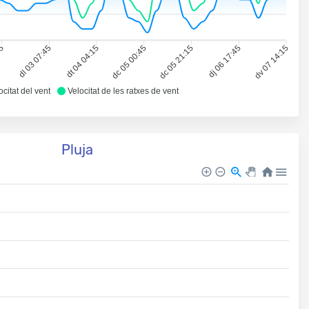
15
dl 03 07:45
dt 04 04:15
dc 05 00:45
dc 05 21:15
dj 06 17:45
dv 07 14:15
ocitat del vent
Velocitat de les ratxes de vent
Pluja