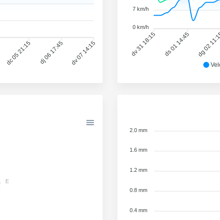
7 km/h
0 km/h
dv 31 18:15
ds 01 14:45
dg 02 11:
dc 05 21:15
dj 06 17:45
dv 07 14:15
Vel
2.0 mm
1.6 mm
1.2 mm
E
0.8 mm
0.4 mm