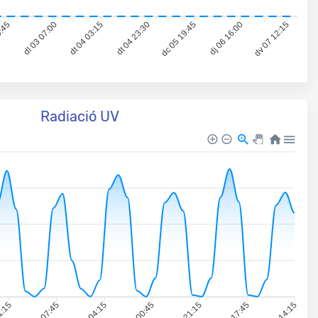
0:45
dl 03 07:00
dt 04 03:15
dt 04 23:30
dc 05 19:45
dj 06 16:00
dv 07 12:15
Radiació UV