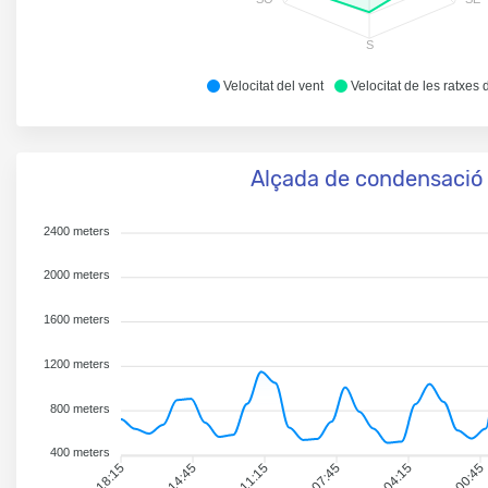
S
Velocitat del vent
Velocitat de les ratxes 
Alçada de condensació
2400 meters
2000 meters
1600 meters
1200 meters
800 meters
400 meters