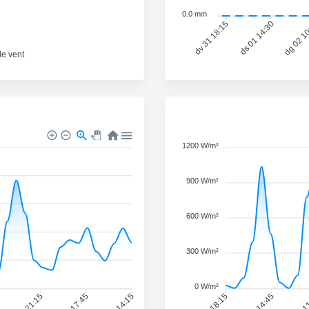
0.0 mm
ds 01 14:30
dg 02 1
dv 31 18:15
de vent
1200 W/m²
900 W/m²
600 W/m²
300 W/m²
0 W/m²