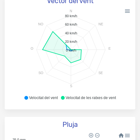
Vector del vent
N
80 km/h
NO
NE
60 km/h
40 km/h
20 km/h
O
E
0 km/h
SO
SE
S
Velocitat del vent
Velocitat de les ratxes de vent
Pluja
25.0 mm