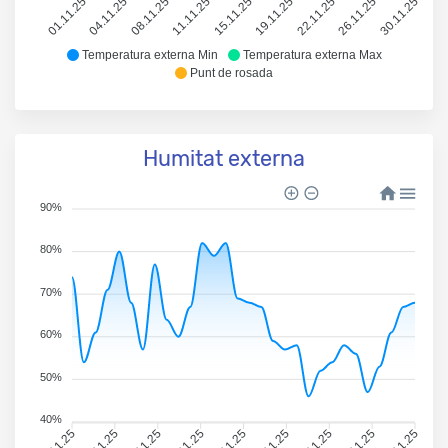
01.11.25
04.11.25
08.11.25
11.11.25
15.11.25
19.11.25
22.11.25
26.11.25
30.11.25
Temperatura externa Min
Temperatura externa Max
Punt de rosada
Humitat externa
90%
80%
70%
60%
50%
40%