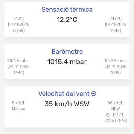
Sensació tèrmica
12.2°C
-7.0°C
24.6°C
(21-11-2025
(01-11-2025
00:38)
14:42)
Baròmetre
1015.4 mbar
1004.5 mbar
1024.9 mbar
(24-11-2025
(03-11-2025
17:44)
10:19)
Velocitat del vent
35 km/h WSW
8 km/h
66 km/h
Mitjana
NNW
(21-11-
2025 00:38)