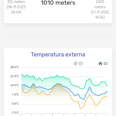
1010 meters
312 meters
2490
(08-11-2025
meters
06:04)
(21-11-2025
14:35)
Temperatura externa
28.0°C
21.0°C
14.0°C
7.0°C
0.0°C
-7.0°C